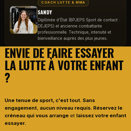
COACH LUTTE & MMA
SANDY
Diplômée d'État (BPJEPS Sport de contact ·
DEJEPS) et ancienne combattante
professionnelle. Technique, intensité et
bienveillance auprès des plus jeunes.
ENVIE DE FAIRE ESSAYER
LA LUTTE À VOTRE ENFANT
?
Une tenue de sport, c'est tout
.
Sans
engagement
,
aucun niveau requis
.
Réservez le
créneau qui vous arrange
et
laissez votre enfant
essayer
.