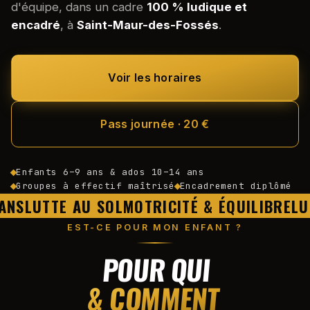
d'équipe, dans un cadre
100 % ludique et
encadré
, à
Saint-Maur-des-Fossés
.
Voir les horaires
Pass journée · 20 €
Enfants 6–9 ans & ados 10–14 ans
Groupes à effectif maîtrisé
Encadrement diplômé
ANS
LUTTE AU SOL
MOTRICITÉ & ÉQUILIBRE
LU
EST-CE POUR MON ENFANT ?
POUR QUI
& COMMENT