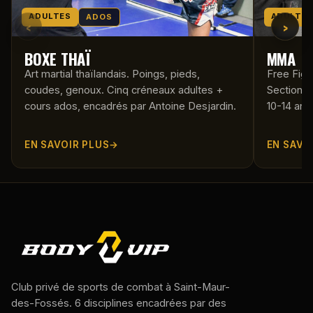
ADULTES
ADULTE
ADOS
‹
›
BOXE THAÏ
MMA
Art martial thaïlandais. Poings, pieds,
Free Figh
coudes, genoux. Cinq créneaux adultes +
Section 
cours ados, encadrés par Antoine Desjardin.
10-14 ans
EN SAVOIR PLUS
EN SAVO
Club privé de sports de combat à Saint-Maur-
des-Fossés. 6 disciplines encadrées par des