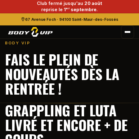
Club fermé jusqu'au
20 août
reprise le
1ᵉʳ septembre
.
67 Avenue Foch · 94100 Saint-Maur-des-Fossés
BODY VIP
FAIS LE PLEIN DE
NOUVEAUTÉS DÈS LA
RENTRÉE !
GRAPPLING ET LUTA
LIVRÉ ET ENCORE + DE